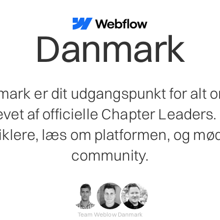
Danmark
rk er dit udgangspunkt for alt
et af officielle Chapter Leaders
lere, læs om platformen, og mød
community.
Team Weblow Danmark