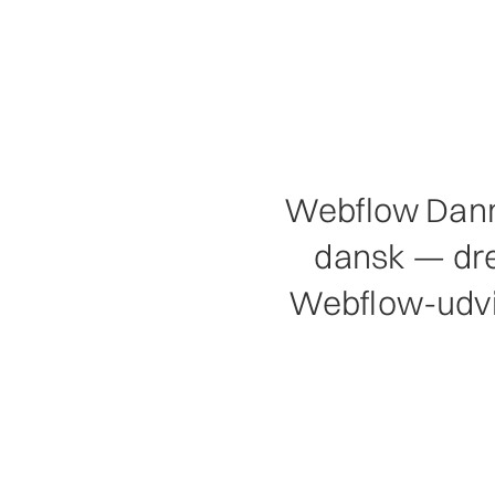
Webflow Danma
dansk — drev
Webflow-udvik