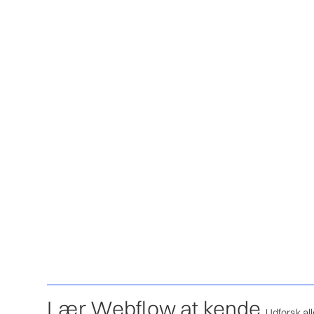
Lær Webflow at kende.
Udforsk all