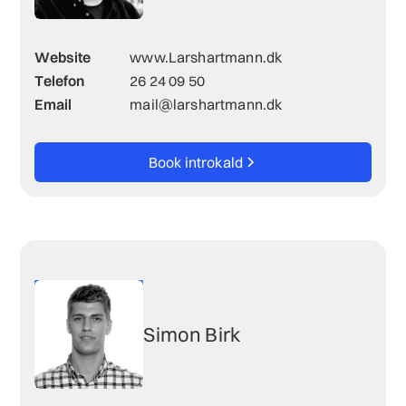
Website
www.Larshartmann.dk
Telefon
26 24 09 50
Email
mail@larshartmann.dk
Book introkald
Simon Birk