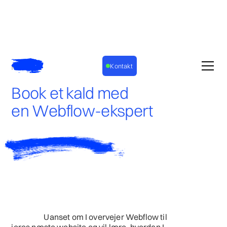
Kontakt
Kontakt
Book et kald med
en Webflow-ekspert
U
anset om I overvejer Webflow til