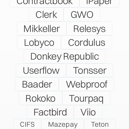
Contractbook
iPaper
Clerk
GWO
Mikkeller
Relesys
Lobyco
Cordulus
Donkey Republic
Userflow
Tonsser
Baader
Webproof
Rokoko
Tourpaq
Factbird
Viio
CIFS
Mazepay
Teton