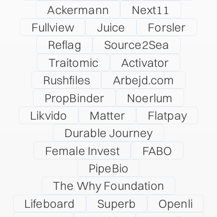
Ackermann
Next11
Fullview
Juice
Forsler
Reflag
Source2Sea
Traitomic
Activator
Rushfiles
Arbejd.com
PropBinder
Noerlum
Likvido
Matter
Flatpay
Durable Journey
Female Invest
FABO
PipeBio
The Why Foundation
Lifeboard
Superb
Openli