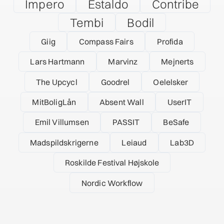
Impero
Estaldo
Contribe
Tembi
Bodil
Giig
Compass Fairs
Profida
Lars Hartmann
Marvinz
Mejnerts
The Upcycl
Goodrel
Oelelsker
MitBoligLån
Absent Wall
UserIT
Emil Villumsen
PASSIT
BeSafe
Madspildskrigerne
Leiaud
Lab3D
Roskilde Festival Højskole
Nordic Workflow