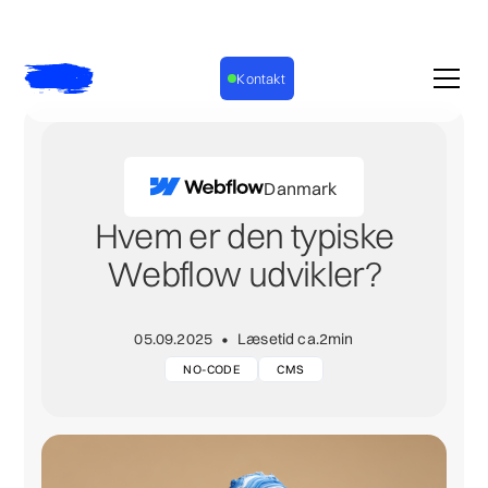
Kontakt
Danmark
Hvem er den typiske
Webflow udvikler?
•
05.09.2025
Læsetid ca.
2
min
NO-CODE
CMS